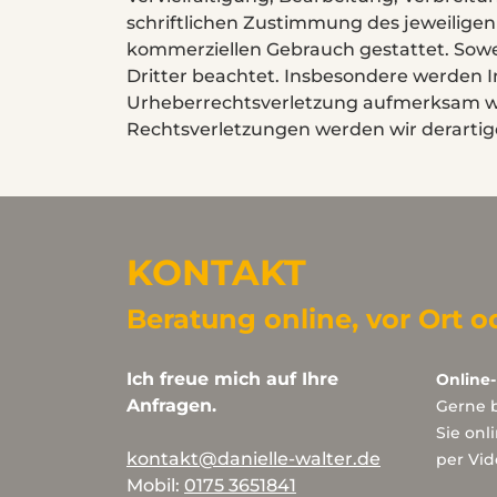
schriftlichen Zustimmung des jeweiligen 
kommerziellen Gebrauch gestattet. Sowei
Dritter beachtet. Insbesondere werden In
Urheberrechtsverletzung aufmerksam we
Rechtsverletzungen werden wir derarti
KONTAKT
Beratung online, vor Ort o
Ich freue mich auf Ihre
Online
Anfragen.
Gerne b
Sie onl
kontakt@danielle-walter.de
per Vid
Mobil:
0175 3651841